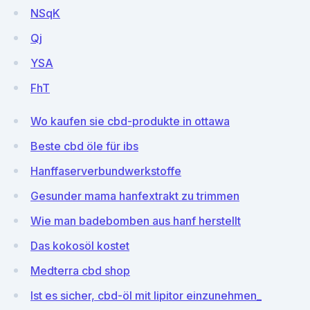
NSqK
Qj
YSA
FhT
Wo kaufen sie cbd-produkte in ottawa
Beste cbd öle für ibs
Hanffaserverbundwerkstoffe
Gesunder mama hanfextrakt zu trimmen
Wie man badebomben aus hanf herstellt
Das kokosöl kostet
Medterra cbd shop
Ist es sicher, cbd-öl mit lipitor einzunehmen_