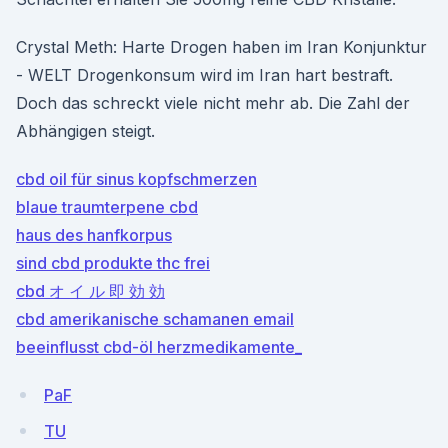
Crystal Meth: Harte Drogen haben im Iran Konjunktur
- WELT Drogenkonsum wird im Iran hart bestraft.
Doch das schreckt viele nicht mehr ab. Die Zahl der
Abhängigen steigt.
cbd oil für sinus kopfschmerzen
blaue traumterpene cbd
haus des hanfkorpus
sind cbd produkte thc frei
cbd オ イ ル 即 効 効
cbd amerikanische schamanen email
beeinflusst cbd-öl herzmedikamente_
PaF
TU