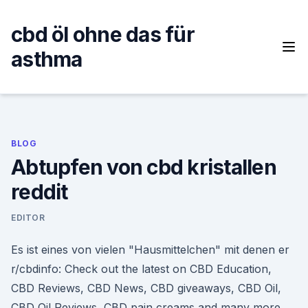
Skip
to
cbd öl ohne das für
content
asthma
BLOG
Abtupfen von cbd kristallen
reddit
EDITOR
Es ist eines von vielen "Hausmittelchen" mit denen er
r/cbdinfo: Check out the latest on CBD Education,
CBD Reviews, CBD News, CBD giveaways, CBD Oil,
CBD Oil Reviews, CBD pain creams and many more