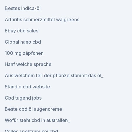
Bestes indica-öl
Arthritis schmerzmittel walgreens
Ebay cbd sales
Global nano cbd
100 mg zäpfchen
Hanf welche sprache
Aus welchem ​​teil der pflanze stammt das öl_
Ständig cbd website
Cbd tugend jobs
Beste cbd öl augencreme
Wofür steht cbd in australien_
Volles spektrum koi cbd