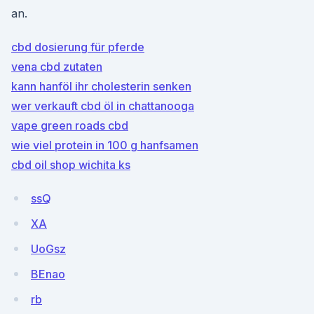
an.
cbd dosierung für pferde
vena cbd zutaten
kann hanföl ihr cholesterin senken
wer verkauft cbd öl in chattanooga
vape green roads cbd
wie viel protein in 100 g hanfsamen
cbd oil shop wichita ks
ssQ
XA
UoGsz
BEnao
rb