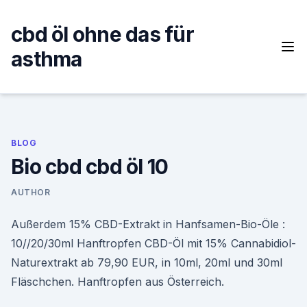
Skip
to
cbd öl ohne das für
content
asthma
BLOG
Bio cbd cbd öl 10
AUTHOR
Außerdem 15% CBD-Extrakt in Hanfsamen-Bio-Öle :
10//20/30ml Hanftropfen CBD-Öl mit 15% Cannabidiol-
Naturextrakt ab 79,90 EUR, in 10ml, 20ml und 30ml
Fläschchen. Hanftropfen aus Österreich.