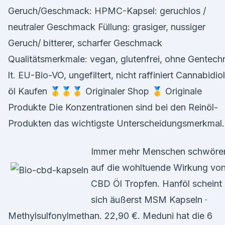
Geruch/Geschmack: HPMC-Kapsel: geruchlos /
neutraler Geschmack Füllung: grasiger, nussiger
Geruch/ bitterer, scharfer Geschmack
Qualitätsmerkmale: vegan, glutenfrei, ohne Gentech
lt. EU-Bio-VO, ungefiltert, nicht raffiniert Cannabidiol
öl Kaufen 🥇🥇🥇 Originaler Shop 🥇 Originale
Produkte Die Konzentrationen sind bei den Reinöl-
Produkten das wichtigste Unterscheidungsmerkmal.
Immer mehr Menschen schwöre
auf die wohltuende Wirkung vo
CBD Öl Tropfen. Hanföl scheint
sich äußerst MSM Kapseln ·
Methylsulfonylmethan. 22,90 €. Meduni hat die 6