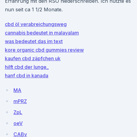
Erfahrung mit den RSÖ niederschreiben. Ich nutzte es
nun seit ca 1 1/2 Monate.
cbd öl verabreichungsweg
cannabis bedeutet in malayalam
was bedeutet das im text
kore organic cbd gummies review
kaufen cbd zäpfchen uk
hilft cbd der lunge_
hanf cbd in kanada
MA
mPRZ
ZpL
oeV
CABv