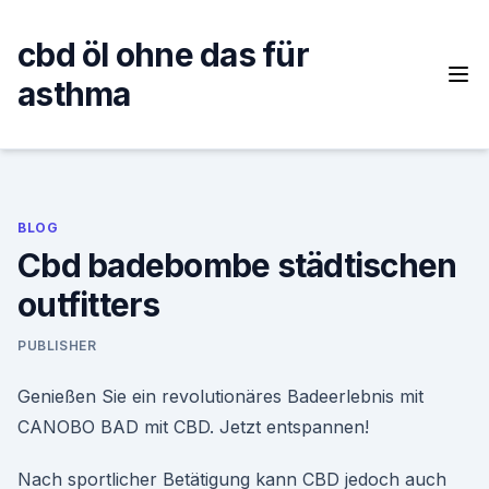
Skip
to
cbd öl ohne das für
content
asthma
BLOG
Cbd badebombe städtischen
outfitters
PUBLISHER
Genießen Sie ein revolutionäres Badeerlebnis mit
CANOBO BAD mit CBD. Jetzt entspannen!
Nach sportlicher Betätigung kann CBD jedoch auch