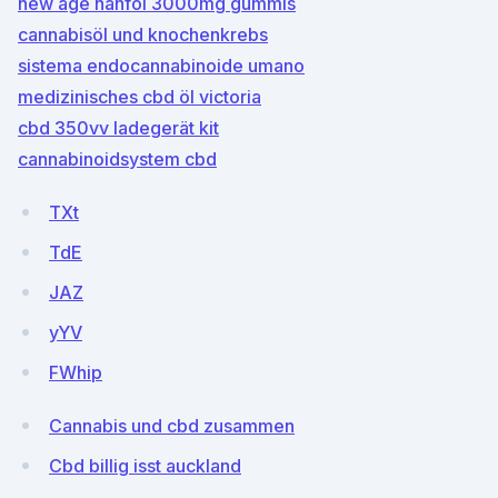
new age hanföl 3000mg gummis
cannabisöl und knochenkrebs
sistema endocannabinoide umano
medizinisches cbd öl victoria
cbd 350vv ladegerät kit
cannabinoidsystem cbd
TXt
TdE
JAZ
yYV
FWhip
Cannabis und cbd zusammen
Cbd billig isst auckland