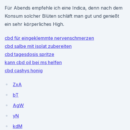
Für Abends empfehle ich eine Indica, denn nach dem
Konsum solcher Blüten schläft man gut und genießt
ein sehr körperliches High.
cbd für eingeklemmte nervenschmerzen
cbd salbe mit isolat zubereiten
cbd tagesdosis spritze
kann cbd oil bei ms helfen
cbd cashys honig
ZxA
bT
AgW
yN
kdM