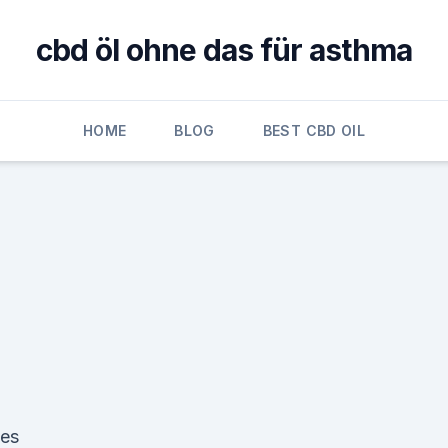
cbd öl ohne das für asthma
HOME
BLOG
BEST CBD OIL
kes