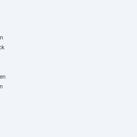
in
ck
sen
en