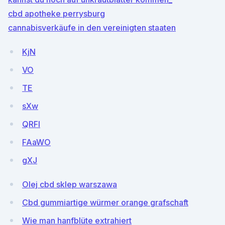
cbd apotheke perrysburg
cannabisverkäufe in den vereinigten staaten
KjN
VO
TE
sXw
QRFl
FAaWO
gXJ
Olej cbd sklep warszawa
Cbd gummiartige würmer orange grafschaft
Wie man hanfblüte extrahiert