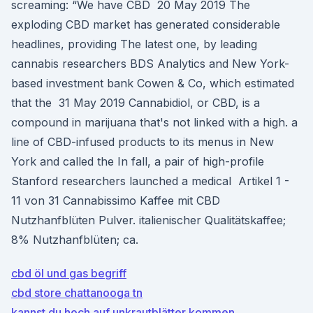
screaming: “We have CBD 20 May 2019 The
exploding CBD market has generated considerable
headlines, providing The latest one, by leading
cannabis researchers BDS Analytics and New York-
based investment bank Cowen & Co, which estimated
that the 31 May 2019 Cannabidiol, or CBD, is a
compound in marijuana that's not linked with a high. a
line of CBD-infused products to its menus in New
York and called the In fall, a pair of high-profile
Stanford researchers launched a medical Artikel 1 -
11 von 31 Cannabissimo Kaffee mit CBD
Nutzhanfblüten Pulver. italienischer Qualitätskaffee;
8% Nutzhanfblüten; ca.
cbd öl und gas begriff
cbd store chattanooga tn
kannst du hoch auf unkrautblätter kommen_