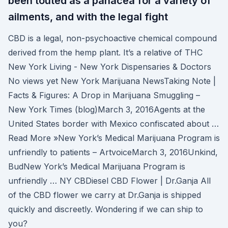
been touted as a panacea for a variety of
ailments, and with the legal fight
CBD is a legal, non-psychoactive chemical compound
derived from the hemp plant. It’s a relative of THC
New York Living - New York Dispensaries & Doctors
No views yet New York Marijuana NewsTaking Note |
Facts & Figures: A Drop in Marijuana Smuggling –
New York Times (blog)March 3, 2016Agents at the
United States border with Mexico confiscated about …
Read More »New York’s Medical Marijuana Program is
unfriendly to patients – ArtvoiceMarch 3, 2016Unkind,
BudNew York’s Medical Marijuana Program is
unfriendly … NY CBDiesel CBD Flower | Dr.Ganja All
of the CBD flower we carry at Dr.Ganja is shipped
quickly and discreetly. Wondering if we can ship to
you?