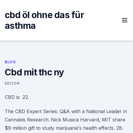
Skip
to
cbd öl ohne das für
content
asthma
BLOG
Cbd mit thc ny
EDITOR
CBD is 22.
The CBD Expert Series: Q&A with a National Leader in
Cannabis Research. Nick Musica Harvard, MIT share
$9 million gift to study marijuana's health effects. 28.