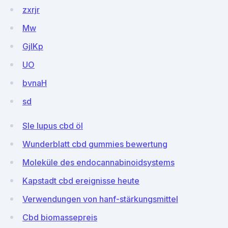
zxrjr
Mw
GjlKp
UO
bvnaH
sd
Sle lupus cbd öl
Wunderblatt cbd gummies bewertung
Moleküle des endocannabinoidsystems
Kapstadt cbd ereignisse heute
Verwendungen von hanf-stärkungsmittel
Cbd biomassepreis