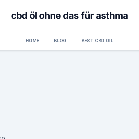
cbd öl ohne das für asthma
HOME
BLOG
BEST CBD OIL
no