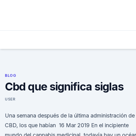
Skip
to
content
BLOG
Cbd que significa siglas
USER
Una semana después de la última administración de
CBD, los que habían 16 Mar 2019 En el incipiente
mundo del cannabis medicinal, todavía hay un océa