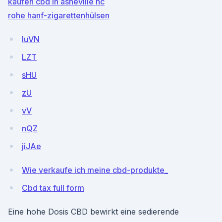
kaufen cbd in asheville nc
rohe hanf-zigarettenhülsen
luVN
LZT
sHU
zU
vV
nQZ
jiJAe
Wie verkaufe ich meine cbd-produkte_
Cbd tax full form
Eine hohe Dosis CBD bewirkt eine sedierende