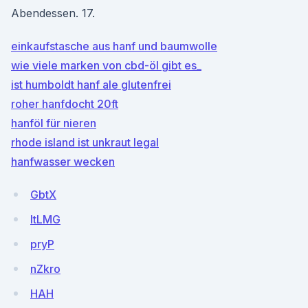
Abendessen. 17.
einkaufstasche aus hanf und baumwolle
wie viele marken von cbd-öl gibt es_
ist humboldt hanf ale glutenfrei
roher hanfdocht 20ft
hanföl für nieren
rhode island ist unkraut legal
hanfwasser wecken
GbtX
ltLMG
pryP
nZkro
HAH