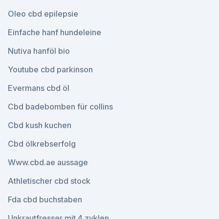
Oleo cbd epilepsie
Einfache hanf hundeleine
Nutiva hanföl bio
Youtube cbd parkinson
Evermans cbd öl
Cbd badebomben für collins
Cbd kush kuchen
Cbd ölkrebserfolg
Www.cbd.ae aussage
Athletischer cbd stock
Fda cbd buchstaben
Unkrautfresser mit 4 zyklen