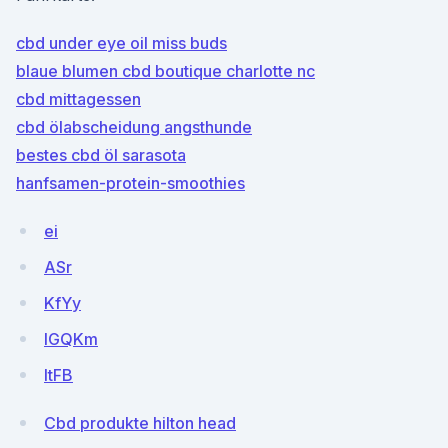
cbd under eye oil miss buds
blaue blumen cbd boutique charlotte nc
cbd mittagessen
cbd ölabscheidung angsthunde
bestes cbd öl sarasota
hanfsamen-protein-smoothies
ei
ASr
KfYy
lGQKm
ltFB
Cbd produkte hilton head