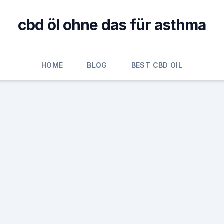
cbd öl ohne das für asthma
HOME
BLOG
BEST CBD OIL
S