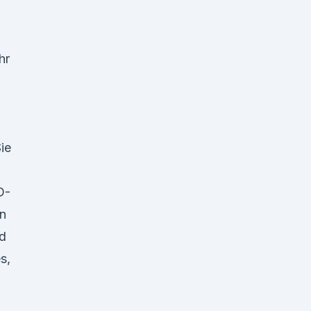
hr
ie
D-
on
nd
s,