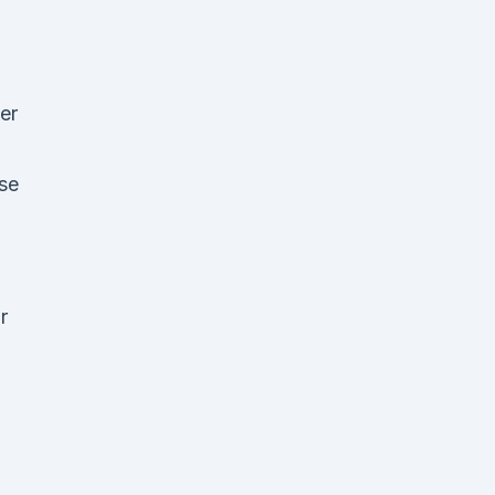
er
ese
r