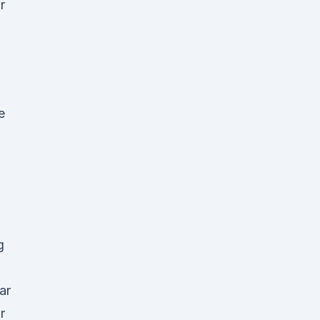
r
e
g
ar
r