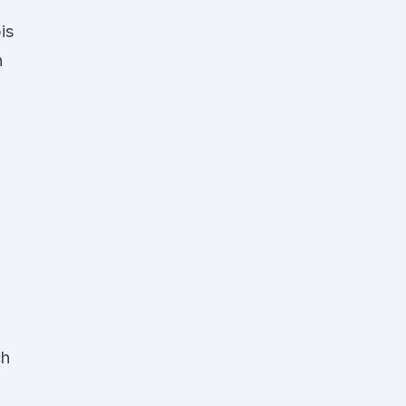
is
n
.
ch