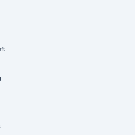
ft
g
s