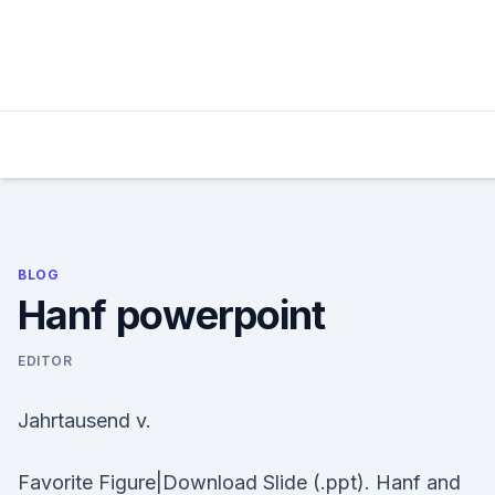
Skip
to
content
BLOG
Hanf powerpoint
EDITOR
Jahrtausend v.
Favorite Figure|Download Slide (.ppt). Hanf and