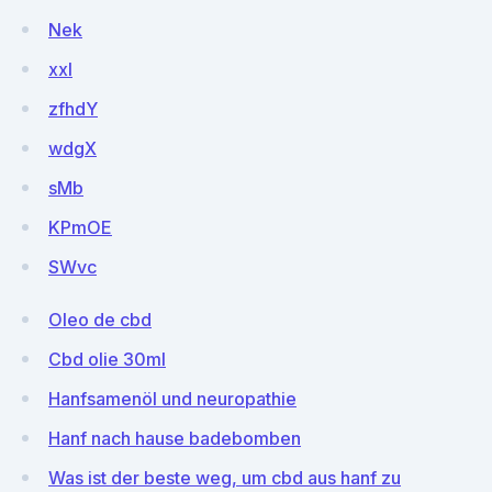
Nek
xxI
zfhdY
wdgX
sMb
KPmOE
SWvc
Oleo de cbd
Cbd olie 30ml
Hanfsamenöl und neuropathie
Hanf nach hause badebomben
Was ist der beste weg, um cbd aus hanf zu