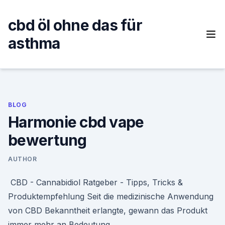
Skip
to
cbd öl ohne das für
content
asthma
BLOG
Harmonie cbd vape
bewertung
AUTHOR
️ CBD - Cannabidiol Ratgeber - Tipps, Tricks &
Produktempfehlung Seit die medizinische Anwendung
von CBD Bekanntheit erlangte, gewann das Produkt
immer mehr an Bedeutung.