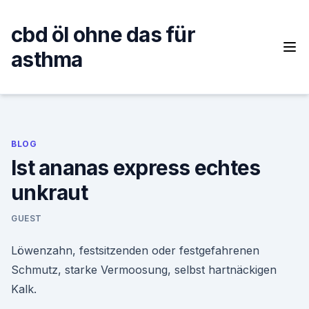
Skip
to
cbd öl ohne das für
content
asthma
BLOG
Ist ananas express echtes
unkraut
GUEST
Löwenzahn, festsitzenden oder festgefahrenen
Schmutz, starke Vermoosung, selbst hartnäckigen
Kalk.