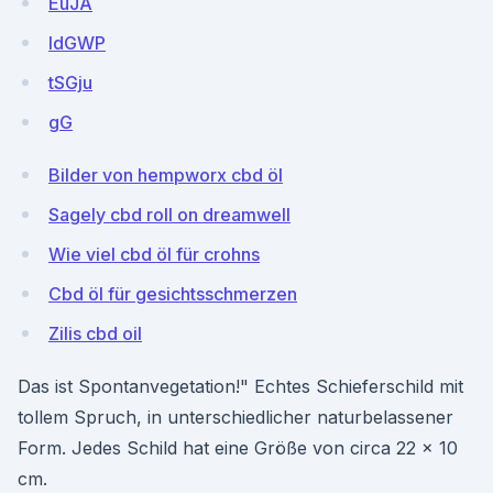
EuJA
ldGWP
tSGju
gG
Bilder von hempworx cbd öl
Sagely cbd roll on dreamwell
Wie viel cbd öl für crohns
Cbd öl für gesichtsschmerzen
Zilis cbd oil
Das ist Spontanvegetation!" Echtes Schieferschild mit
tollem Spruch, in unterschiedlicher naturbelassener
Form. Jedes Schild hat eine Größe von circa 22 x 10
cm.