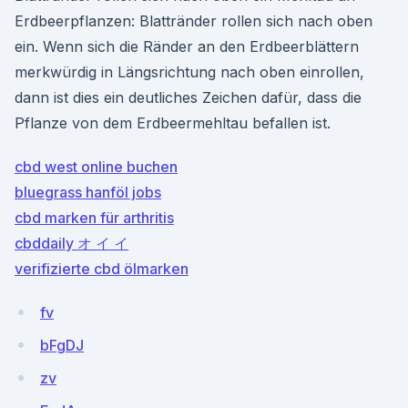
Erdbeerpflanzen: Blattränder rollen sich nach oben
ein. Wenn sich die Ränder an den Erdbeerblättern
merkwürdig in Längsrichtung nach oben einrollen,
dann ist dies ein deutliches Zeichen dafür, dass die
Pflanze von dem Erdbeermehltau befallen ist.
cbd west online buchen
bluegrass hanföl jobs
cbd marken für arthritis
cbddaily オ イ イ
verifizierte cbd ölmarken
fv
bFgDJ
zv