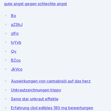
gute angst gegen schlechte angst
Bo
aZShJ
zlFn
IvYyb
Qv
BZcu
JkVco
Auswirkungen von cannabisöl auf das herz
Unkrautzeichnungen trippy
Sensi star unkraut effekte
Erfahrung cbd edibles 180 mg bewertungen