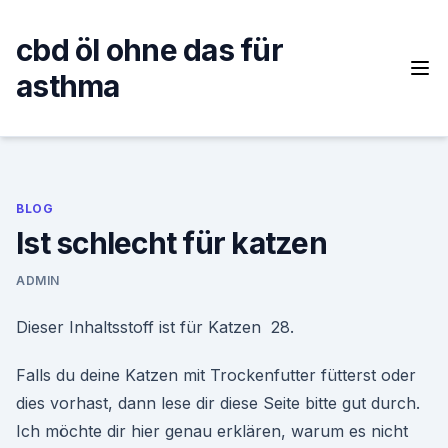
Skip
to
cbd öl ohne das für
content
asthma
BLOG
Ist schlecht für katzen
ADMIN
Dieser Inhaltsstoff ist für Katzen 28.
Falls du deine Katzen mit Trockenfutter fütterst oder
dies vorhast, dann lese dir diese Seite bitte gut durch.
Ich möchte dir hier genau erklären, warum es nicht