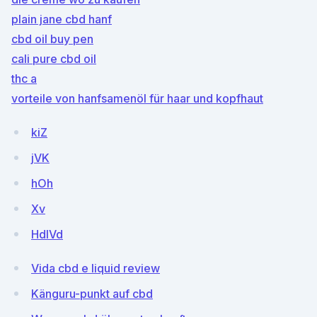
plain jane cbd hanf
cbd oil buy pen
cali pure cbd oil
thc a
vorteile von hanfsamenöl für haar und kopfhaut
kiZ
jVK
hOh
Xv
HdlVd
Vida cbd e liquid review
Känguru-punkt auf cbd