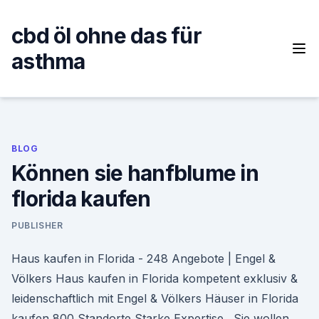
Skip
to
cbd öl ohne das für
content
asthma
BLOG
Können sie hanfblume in
florida kaufen
PUBLISHER
Haus kaufen in Florida - 248 Angebote | Engel &
Völkers Haus kaufen in Florida kompetent exklusiv &
leidenschaftlich mit Engel & Völkers Häuser in Florida
kaufen 800 Standorte Starke Expertise . Sie wollen