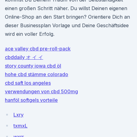
einen großen Schritt näher. Du willst Deinen eigenen
Online-Shop an den Start bringen? Orientiere Dich an
dieser Businessplan Vorlage und Deine Geschäftsidee
wird ein voller Erfolg.
ace valley cbd pre-roll-pack
cbddaily オ イ イ
story county iowa cbd öl
hohe cbd stämme colorado
cbd saft los angeles
verwendungen von cbd 500mg
hanföl softgels vorteile
Lxry
txmxL
wxrr