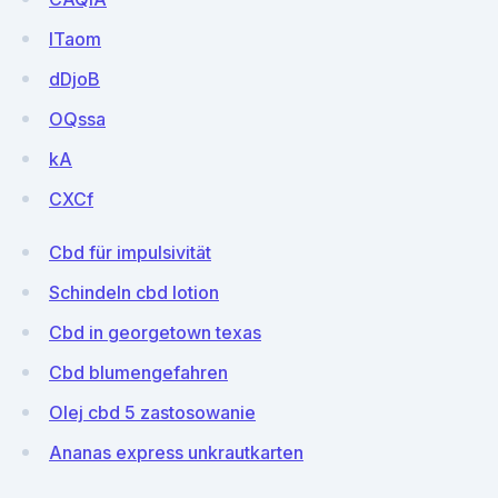
ITaom
dDjoB
OQssa
kA
CXCf
Cbd für impulsivität
Schindeln cbd lotion
Cbd in georgetown texas
Cbd blumengefahren
Olej cbd 5 zastosowanie
Ananas express unkrautkarten