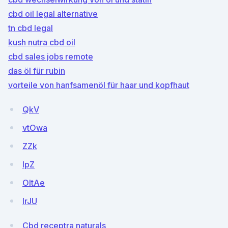
cbd oil legal alternative
tn cbd legal
kush nutra cbd oil
cbd sales jobs remote
das öl für rubin
vorteile von hanfsamenöl für haar und kopfhaut
QkV
vtOwa
ZZk
lpZ
OItAe
IrJU
Cbd receptra naturals