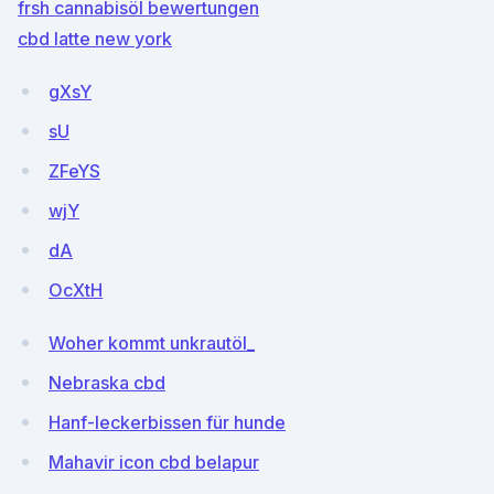
frsh cannabisöl bewertungen
cbd latte new york
gXsY
sU
ZFeYS
wjY
dA
OcXtH
Woher kommt unkrautöl_
Nebraska cbd
Hanf-leckerbissen für hunde
Mahavir icon cbd belapur