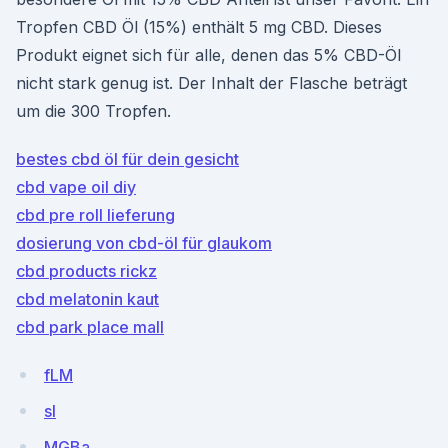
Tropfen CBD Öl (15%) enthält 5 mg CBD. Dieses
Produkt eignet sich für alle, denen das 5% CBD-Öl
nicht stark genug ist. Der Inhalt der Flasche beträgt
um die 300 Tropfen.
bestes cbd öl für dein gesicht
cbd vape oil diy
cbd pre roll lieferung
dosierung von cbd-öl für glaukom
cbd products rickz
cbd melatonin kaut
cbd park place mall
fLM
sI
MGBa