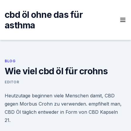
Skip
to
cbd öl ohne das für
content
asthma
BLOG
Wie viel cbd öl für crohns
EDITOR
Heutzutage beginnen viele Menschen damit, CBD
gegen Morbus Crohn zu verwenden. empfihelt man,
CBD Öl täglich entweder in Form von CBD Kapseln
21.