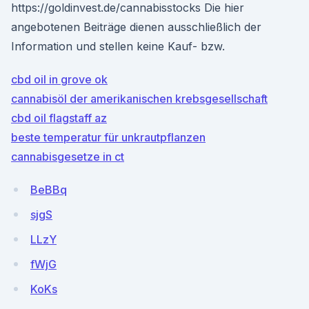
https://goldinvest.de/cannabisstocks Die hier
angebotenen Beiträge dienen ausschließlich der
Information und stellen keine Kauf- bzw.
cbd oil in grove ok
cannabisöl der amerikanischen krebsgesellschaft
cbd oil flagstaff az
beste temperatur für unkrautpflanzen
cannabisgesetze in ct
BeBBq
sjgS
LLzY
fWjG
KoKs