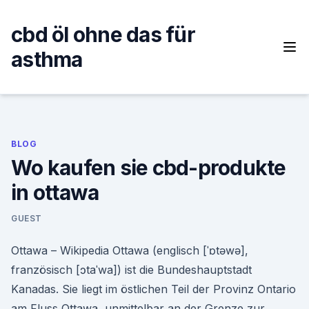
Skip
to
cbd öl ohne das für
content
asthma
BLOG
Wo kaufen sie cbd-produkte
in ottawa
GUEST
Ottawa – Wikipedia Ottawa (englisch [ˈɒtəwə],
französisch [ɔtaˈwa]) ist die Bundeshauptstadt
Kanadas. Sie liegt im östlichen Teil der Provinz Ontario
am Fluss Ottawa, unmittelbar an der Grenze zur