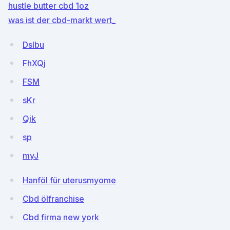
hustle butter cbd 1oz
was ist der cbd-markt wert_
DsIbu
FhXQj
FSM
sKr
Qjk
sp
myJ
Hanföl für uterusmyome
Cbd ölfranchise
Cbd firma new york