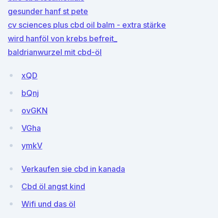
gesunder hanf st pete
cv sciences plus cbd oil balm - extra stärke
wird hanföl von krebs befreit_
baldrianwurzel mit cbd-öl
xQD
bQnj
ovGKN
VGha
ymkV
Verkaufen sie cbd in kanada
Cbd öl angst kind
Wifi und das öl