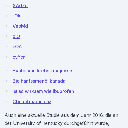
XAdZo
rOk
VnoMd
oIO
cOA
cvYcn
Hanföl und krebs zeugnisse
Bio hanfsamenöl kanada
Ist so wirksam wie ibuprofen
Cbd oil marana az
Auch eine aktuelle Studie aus dem Jahr 2016, die an
der University of Kentucky durchgeführt wurde,