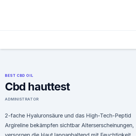
Skip
to
content
BEST CBD OIL
Cbd hauttest
ADMINISTRATOR
2-fache Hyaluronsäure und das High-Tech-Peptid
Argireline bekämpfen sichtbar Alterserscheinungen,
versorgen die Haut langanhaltend mit Feuchtigkeit,