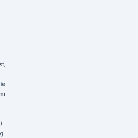
st,
ie
rem
)
ng