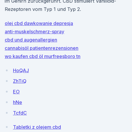
im Gehirn zurückgeführt. CBD stimuliert Vanilloid-
Rezeptoren vom Typ 1 und Typ 2.
olej cbd dawkowanie depresja
anti-muskelschmerz-spray
cbd und augenallergien
cannabisöl patientenrezensionen
wo kaufen cbd öl murfreesboro tn
HoQAJ
ZhTiQ
EO
hNe
TcfdC
Tabletki z olejem cbd