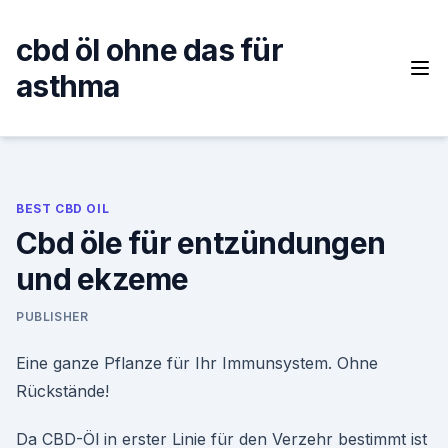
Skip
to
cbd öl ohne das für
content
asthma
BEST CBD OIL
Cbd öle für entzündungen
und ekzeme
PUBLISHER
Eine ganze Pflanze für Ihr Immunsystem. Ohne
Rückstände!
Da CBD-Öl in erster Linie für den Verzehr bestimmt ist