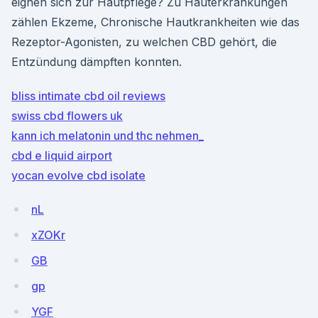
eignen sich zur Hautpflege? Zu Hauterkrankungen
zählen Ekzeme, Chronische Hautkrankheiten wie das
Rezeptor-Agonisten, zu welchen CBD gehört, die
Entzündung dämpften konnten.
bliss intimate cbd oil reviews
swiss cbd flowers uk
kann ich melatonin und thc nehmen_
cbd e liquid airport
yocan evolve cbd isolate
nL
xZOKr
GB
gp
YGF