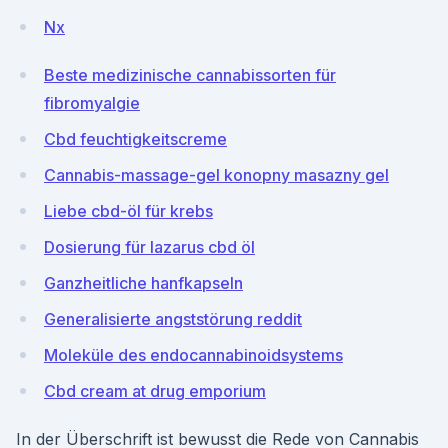
Nx
Beste medizinische cannabissorten für
fibromyalgie
Cbd feuchtigkeitscreme
Cannabis-massage-gel konopny masazny gel
Liebe cbd-öl für krebs
Dosierung für lazarus cbd öl
Ganzheitliche hanfkapseln
Generalisierte angststörung reddit
Moleküle des endocannabinoidsystems
Cbd cream at drug emporium
In der Überschrift ist bewusst die Rede von Cannabis