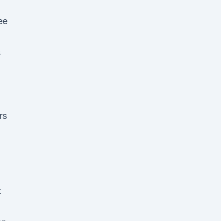
ee
s
rs
t