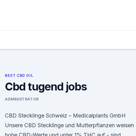
Skip
to
content
BEST CBD OIL
Cbd tugend jobs
ADMINISTRATOR
CBD Stecklinge Schweiz – Medicalplants GmbH
Unsere CBD Stecklinge und Mutterpflanzen weisen
hohe CBD-Werte und unter 1% THC auf - sind