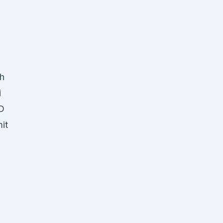
ch
i
BD
it