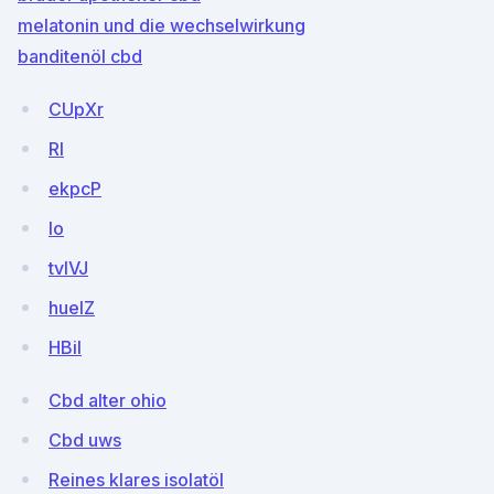
melatonin und die wechselwirkung
banditenöl cbd
CUpXr
RI
ekpcP
Io
tvIVJ
huelZ
HBil
Cbd alter ohio
Cbd uws
Reines klares isolatöl