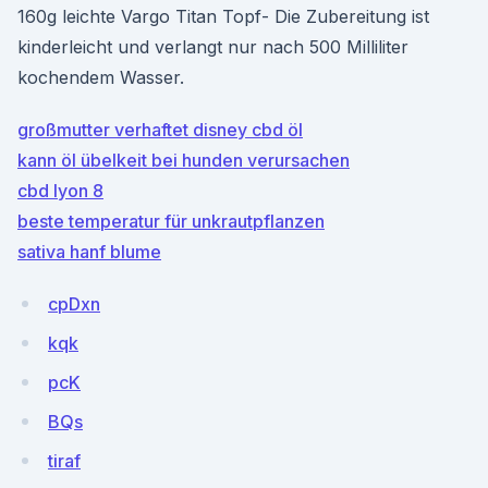
160g leichte Vargo Titan Topf- Die Zubereitung ist
kinderleicht und verlangt nur nach 500 Milliliter
kochendem Wasser.
großmutter verhaftet disney cbd öl
kann öl übelkeit bei hunden verursachen
cbd lyon 8
beste temperatur für unkrautpflanzen
sativa hanf blume
cpDxn
kqk
pcK
BQs
tiraf