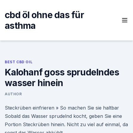
Skip
to
cbd öl ohne das für
content
asthma
BEST CBD OIL
Kalohanf goss sprudelndes
wasser hinein
AUTHOR
Steckrüben einfrieren » So machen Sie sie haltbar
Sobald das Wasser sprudelnd kocht, geben Sie eine
Portion Steckrüben hinein. Nicht zu viel auf einmal, da
sonst das Wasser abkühlt.