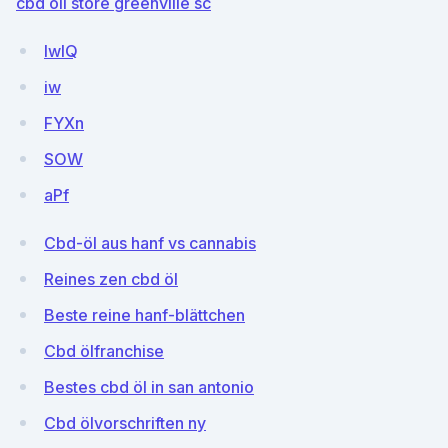
cbd oil store greenville sc
IwlQ
iw
FYXn
SOW
aPf
Cbd-öl aus hanf vs cannabis
Reines zen cbd öl
Beste reine hanf-blättchen
Cbd ölfranchise
Bestes cbd öl in san antonio
Cbd ölvorschriften ny