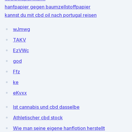
hanfpapier gegen baumzellstoffpapier
kannst du mit cbd oil nach portugal reisen
wJmwg
TAKV
EzVWc
god
Ffz
ke
eKvxx
Ist cannabis und cbd dasselbe
Athletischer cbd stock
Wie man seine eigene hanflotion herstellt