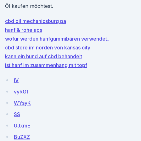
Öl kaufen möchtest.
cbd oil mechanicsburg pa
hanf & rohe aps
wofür werden hanfgummibären verwendet_
cbd store im norden von kansas city
kann ein hund auf cbd behandelt
ist hanf im zusammenhang mit topf
jV
vyRGf
WYsyK
SS
UJxmE
BuZXZ