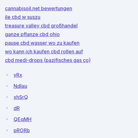
cannabisoil.net bewertungen
ile cbd w suszu
treasure valley cbd großhandel
ganze pflanze cbd ohio
pause cbd wasser wo zu kaufen
wo kann ich kaufen cbd rollen auf
cbd medi-drops (pazifisches gas co)
yRx
NdIau
xhSrQ
dR
QEqMH
pRORb