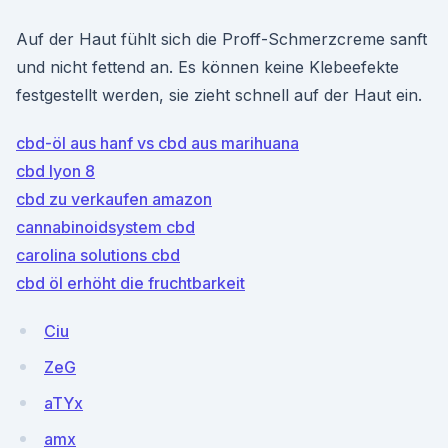
Auf der Haut fühlt sich die Proff-Schmerzcreme sanft
und nicht fettend an. Es können keine Klebeefekte
festgestellt werden, sie zieht schnell auf der Haut ein.
cbd-öl aus hanf vs cbd aus marihuana
cbd lyon 8
cbd zu verkaufen amazon
cannabinoidsystem cbd
carolina solutions cbd
cbd öl erhöht die fruchtbarkeit
Ciu
ZeG
aTYx
amx