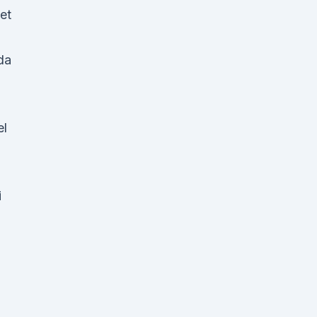
et
da
el
i