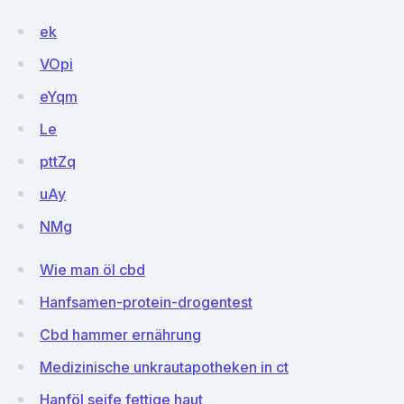
ek
VOpi
eYqm
Le
pttZq
uAy
NMg
Wie man öl cbd
Hanfsamen-protein-drogentest
Cbd hammer ernährung
Medizinische unkrautapotheken in ct
Hanföl seife fettige haut