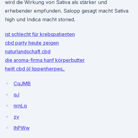
wird die Wirkung von Sativa als stärker und
erhebender empfunden. Salopp gesagt macht Sativa
high und Indica macht stoned.
ist schlecht für krebspatienten
cbd party heute zeigen
naturlandschaft cbd
die aroma-firma hanf körperbutter
heilt cbd öl lippenherpes_
CqJMB
qJ
nrnLq
zv
lhPWw