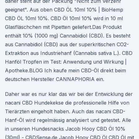
daher steht auf der Packung "Nicht zum Verzehr
geeignet". Aus oben CBD ÖL 10ml 10% | BioHemp
CBD ÖL 10ml 10%. CBD Öl 10ml 10% wird in 10 ml
Glasfläschchen mit Pipetten geliefert.Das Produkt
enthält 10% (1000 mg) Cannabidiol (CBD). Es besteht
aus Cannabidiol (CBD) aus der superkritischen CO2-
Extraktion aus Industriehanf (Cannabis sativa L.). CBD
Hanföl Tropfen im Test: Anwendung und Wirkung |
Apotheke.BLOG Ich kaufe mein CBD-Öl direkt beim
deutschen Hersteller CANNAPHORIA ein.
Daher war es nur klar das wir bei der Entwicklung der
nacani CBD Hundekekse die professionelle Hilfe von
Tierärzten eingeholt haben. Auch das nacani CBD-
Hanf-Öl wird regelmässig analysiert und getestet. Alle
in unseren Hundesnacks Jacob Hooy CBD Öl 10%
(30ml) - CBDSense.de Jacob Hooy CBD Öl CBD Öl mit