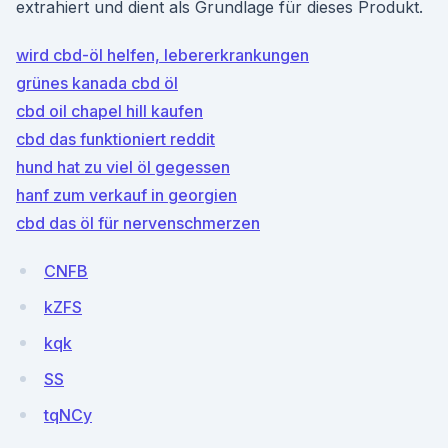
extrahiert und dient als Grundlage für dieses Produkt.
wird cbd-öl helfen, lebererkrankungen
grünes kanada cbd öl
cbd oil chapel hill kaufen
cbd das funktioniert reddit
hund hat zu viel öl gegessen
hanf zum verkauf in georgien
cbd das öl für nervenschmerzen
CNFB
kZFS
kqk
SS
tqNCy