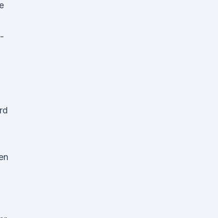
e
-
.
rd
ten