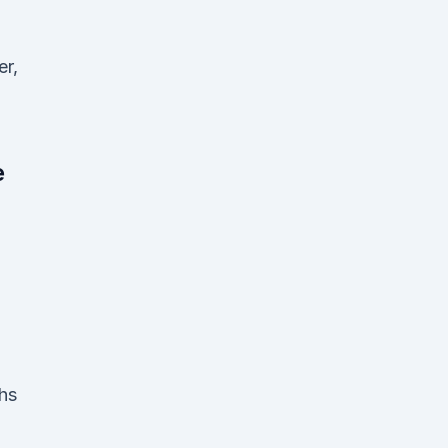
er,
e
hs