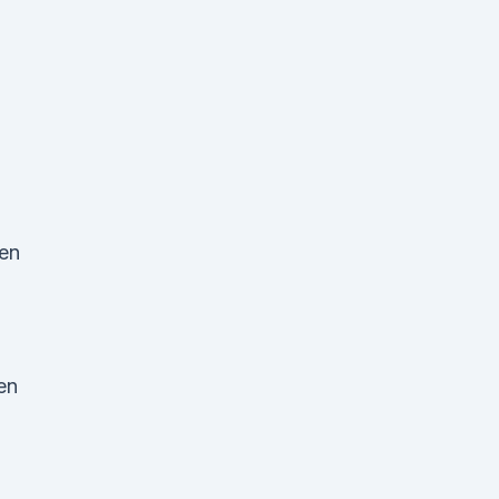
fen
en