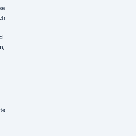
se
ch
d
n,
te