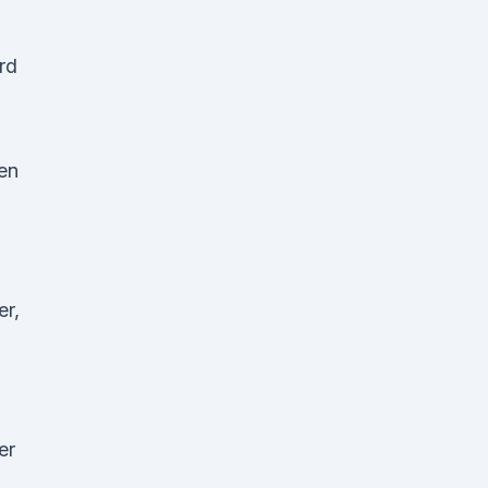
rd
ten
er,
ter