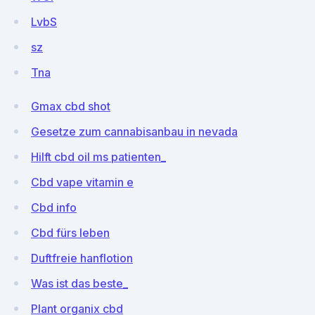
LvbS
sz
Tna
Gmax cbd shot
Gesetze zum cannabisanbau in nevada
Hilft cbd oil ms patienten_
Cbd vape vitamin e
Cbd info
Cbd fürs leben
Duftfreie hanflotion
Was ist das beste_
Plant organix cbd