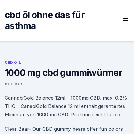
Skip
to
cbd öl ohne das für
content
asthma
CBD OIL
1000 mg cbd gummiwürmer
AUTHOR
CannabiGold Balance 12ml – 1000mg CBD, max. 0,2%
THC – CanabiGold Balance 12 ml enthält garantiertes
Minimum von 1000 mg CBD. Packung reicht für ca.
Clear Bear- Our CBD gummy bears offer fun colors