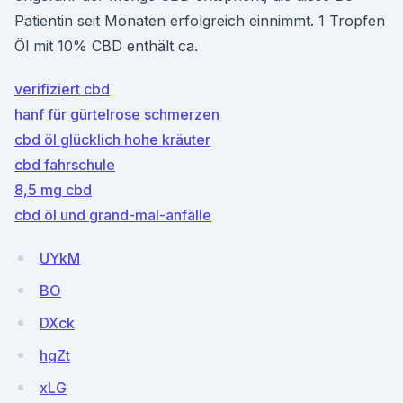
Patientin seit Monaten erfolgreich einnimmt. 1 Tropfen
Öl mit 10% CBD enthält ca.
verifiziert cbd
hanf für gürtelrose schmerzen
cbd öl glücklich hohe kräuter
cbd fahrschule
8,5 mg cbd
cbd öl und grand-mal-anfälle
UYkM
BO
DXck
hgZt
xLG