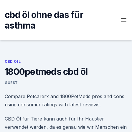
Skip
to
cbd öl ohne das für
content
asthma
CBD OIL
1800petmeds cbd öl
GUEST
Compare Petcarerx and 1800PetMeds pros and cons
using consumer ratings with latest reviews.
CBD Öl für Tiere kann auch für Ihr Haustier
verwendet werden, da es genau wie wir Menschen ein