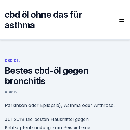
Skip
to
cbd öl ohne das für
content
asthma
CBD OIL
Bestes cbd-öl gegen
bronchitis
ADMIN
Parkinson oder Epilepsie), Asthma oder Arthrose.
Juli 2018 Die besten Hausmittel gegen
Kehlkopfentzündung zum Beispiel einer