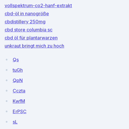
vollspektrum-co2-hanf-extrakt
cbd-öl in nanogröße
cbdistillery 250mg
cbd store columbia sc
cbd öl für plantarwarzen
unkraut bringt mich zu hoch
Qs
tuGh
QpN
Cczta
KwfM
ErPSC
sL