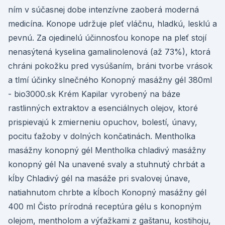
ním v súčasnej dobe intenzívne zaoberá moderná
medicína. Konope udržuje pleť vláčnu, hladkú, lesklú a
pevnú. Za ojedinelú účinnosťou konope na pleť stojí
nenasýtená kyselina gamalinolenová (až 73%), ktorá
chráni pokožku pred vysúšaním, bráni tvorbe vrások
a tlmí účinky slnečného Konopný masážny gél 380ml
- bio3000.sk Krém Kapilar vyrobený na báze
rastlinných extraktov a esenciálnych olejov, ktoré
prispievajú k zmierneniu opuchov, bolestí, únavy,
pocitu ťažoby v dolných končatinách. Mentholka
masážny konopný gél Mentholka chladivý masážny
konopný gél Na unavené svaly a stuhnutý chrbát a
kĺby Chladivý gél na masáže pri svalovej únave,
natiahnutom chrbte a kĺboch Konopný masážny gél
400 ml Čisto prírodná receptúra gélu s konopným
olejom, mentholom a výťažkami z gaštanu, kostihoju,