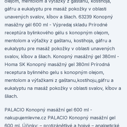
olejom, mentolom a výťažky z gaštanu, kostihoja,
gáfru a eukalyptu pre masáž pokožky v oblasti
unavených svalov, kĺbov a šliach. 63239 Konopný
masážny gél 600 ml - Výpredaj skladu Prírodné
receptúra bylinkového gélu s konopným olejom,
mentolom a výťažky z gaštanu, kostihoja, gáfru a
eukalyptu pre masáž pokožky v oblasti unavených
svalov, kĺbov a šliach. Konopný masážný gel 380ml -
Homa SK Konopný masážný gel 380ml Prírodná
receptura bylinného gelu s konopným olejom,
mentolom a výťažkami z gaštanu,kostihoju,gáfru a
eukalyptu na masáž pokožky v oblasti svalov, kĺbov a
šliach.
PALACIO Konopný masážní gel 600 ml -
nakupujemlevne.cz PALACIO Konopný masážní gel
600 ml. Účinky: – protizánětlivé a hojivé – analgetické