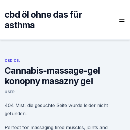
Skip
to
cbd öl ohne das für
content
asthma
CBD OIL
Cannabis-massage-gel
konopny masazny gel
USER
404 Mist, die gesuchte Seite wurde leider nicht
gefunden.
Perfect for massaging tired muscles, joints and