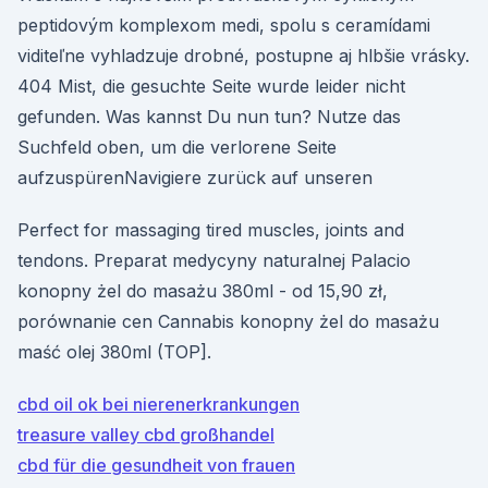
peptidovým komplexom medi, spolu s ceramídami
viditeľne vyhladzuje drobné, postupne aj hlbšie vrásky.
404 Mist, die gesuchte Seite wurde leider nicht
gefunden. Was kannst Du nun tun? Nutze das
Suchfeld oben, um die verlorene Seite
aufzuspürenNavigiere zurück auf unseren
Perfect for massaging tired muscles, joints and
tendons. Preparat medycyny naturalnej Palacio
konopny żel do masażu 380ml - od 15,90 zł,
porównanie cen Cannabis konopny żel do masażu
maść olej 380ml (TOP].
cbd oil ok bei nierenerkrankungen
treasure valley cbd großhandel
cbd für die gesundheit von frauen