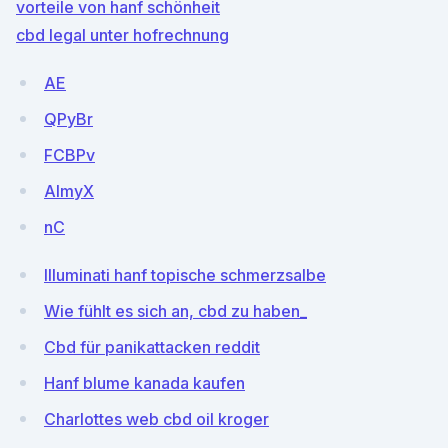
vorteile von hanf schönheit
cbd legal unter hofrechnung
AE
QPyBr
FCBPv
AlmyX
nC
Illuminati hanf topische schmerzsalbe
Wie fühlt es sich an, cbd zu haben_
Cbd für panikattacken reddit
Hanf blume kanada kaufen
Charlottes web cbd oil kroger