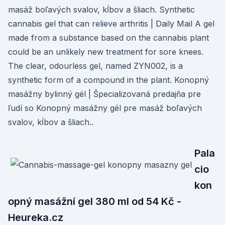
masáž boľavých svalov, kĺbov a šliach. Synthetic
cannabis gel that can relieve arthritis | Daily Mail A gel
made from a substance based on the cannabis plant
could be an unlikely new treatment for sore knees.
The clear, odourless gel, named ZYN002, is a
synthetic form of a compound in the plant. Konopný
masážny bylinný gél | Špecializovaná predajňa pre
ľudí so Konopný masážny gél pre masáž boľavých
svalov, kĺbov a šliach..
Pala
cio
kon
opný masážní gel 380 ml od 54 Kč -
Heureka.cz