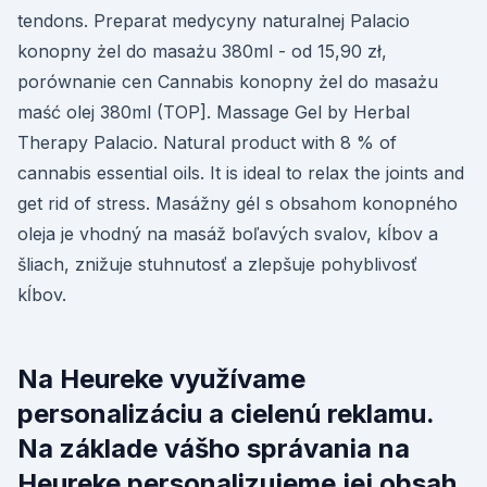
tendons. Preparat medycyny naturalnej Palacio
konopny żel do masażu 380ml - od 15,90 zł,
porównanie cen Cannabis konopny żel do masażu
maść olej 380ml (TOP]. Massage Gel by Herbal
Therapy Palacio. Natural product with 8 % of
cannabis essential oils. It is ideal to relax the joints and
get rid of stress. Masážny gél s obsahom konopného
oleja je vhodný na masáž boľavých svalov, kĺbov a
šliach, znižuje stuhnutosť a zlepšuje pohyblivosť
kĺbov.
Na Heureke využívame
personalizáciu a cielenú reklamu.
Na základe vášho správania na
Heureke personalizujeme jej obsah.