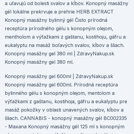
a uľavujú od bolesti svalov a kĺbov. Konopný masážny
gél lokálne prekrvuje a prehrie HERB EXTRACT
Konopný masážny bylinný gél Čisto prírodná
receptúra prírodného gélu s konopným olejom,
mentholom a výťažkami z gaštanu, kostihoju, gáfru a
eukalyptu na masáž boľavých svalov, kĺbov a šliach.
Konopný masážny gel 380 ml | ZdravyNakup.sk
Konopný masážny gel 380 ml.
Konopný masážny gel 600ml | ZdravyNakup.sk
Konopný masážny gel 600ml. Prírodná receptúra
bylinného gélu s konopným olejom, mentolom a
výťažkami z gaštanu, kostihoja, gáfru a eukalyptu pre
masáž pokožky v oblasti unavených svalov, kĺbov a
šliach. CANNABIS - konopný masážny gél BC002335
- Maxana Konopný masážny gél 125 ml s konopným