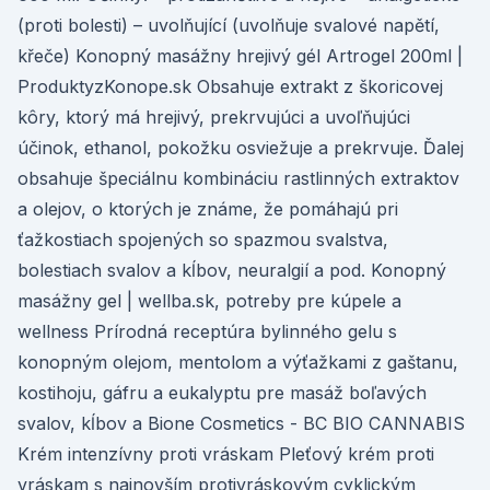
(proti bolesti) – uvolňující (uvolňuje svalové napětí,
křeče) Konopný masážny hrejivý gél Artrogel 200ml |
ProduktyzKonope.sk Obsahuje extrakt z škoricovej
kôry, ktorý má hrejivý, prekrvujúci a uvoľňujúci
účinok, ethanol, pokožku osviežuje a prekrvuje. Ďalej
obsahuje špeciálnu kombináciu rastlinných extraktov
a olejov, o ktorých je známe, že pomáhajú pri
ťažkostiach spojených so spazmou svalstva,
bolestiach svalov a kĺbov, neuralgií a pod. Konopný
masážny gel | wellba.sk, potreby pre kúpele a
wellness Prírodná receptúra bylinného gelu s
konopným olejom, mentolom a výťažkami z gaštanu,
kostihoju, gáfru a eukalyptu pre masáž boľavých
svalov, kĺbov a Bione Cosmetics - BC BIO CANNABIS
Krém intenzívny proti vráskam Pleťový krém proti
vráskam s najnovším protivráskovým cyklickým