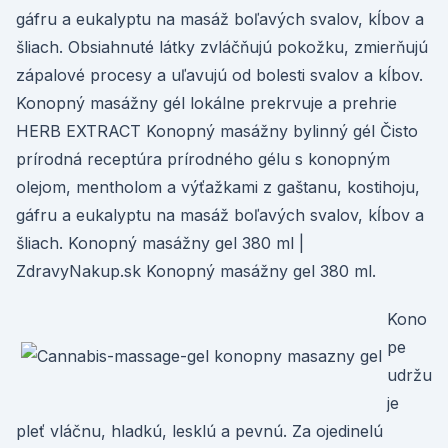
gáfru a eukalyptu na masáž boľavých svalov, kĺbov a
šliach. Obsiahnuté látky zvláčňujú pokožku, zmierňujú
zápalové procesy a uľavujú od bolesti svalov a kĺbov.
Konopný masážny gél lokálne prekrvuje a prehrie
HERB EXTRACT Konopný masážny bylinný gél Čisto
prírodná receptúra prírodného gélu s konopným
olejom, mentholom a výťažkami z gaštanu, kostihoju,
gáfru a eukalyptu na masáž boľavých svalov, kĺbov a
šliach. Konopný masážny gel 380 ml |
ZdravyNakup.sk Konopný masážny gel 380 ml.
Kono
pe
udržu
je
pleť vláčnu, hladkú, lesklú a pevnú. Za ojedinelú