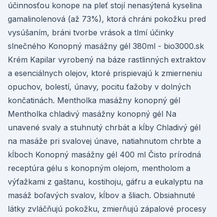
účinnosťou konope na pleť stojí nenasýtená kyselina
gamalinolenová (až 73%), ktorá chráni pokožku pred
vysúšaním, bráni tvorbe vrások a tlmí účinky
slnečného Konopný masážny gél 380ml - bio3000.sk
Krém Kapilar vyrobený na báze rastlinných extraktov
a esenciálnych olejov, ktoré prispievajú k zmierneniu
opuchov, bolestí, únavy, pocitu ťažoby v dolných
končatinách. Mentholka masážny konopný gél
Mentholka chladivý masážny konopný gél Na
unavené svaly a stuhnutý chrbát a kĺby Chladivý gél
na masáže pri svalovej únave, natiahnutom chrbte a
kĺboch Konopný masážny gél 400 ml Čisto prírodná
receptúra gélu s konopným olejom, mentholom a
výťažkami z gaštanu, kostihoju, gáfru a eukalyptu na
masáž boľavých svalov, kĺbov a šliach. Obsiahnuté
látky zvláčňujú pokožku, zmierňujú zápalové procesy