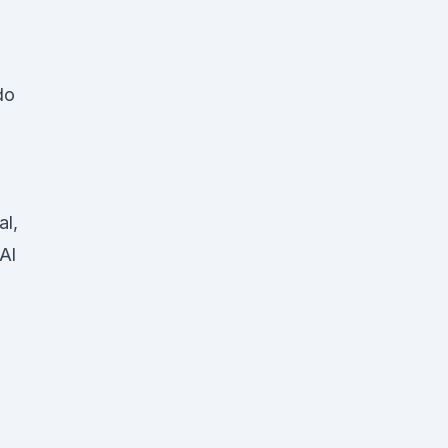
do
l,
Al