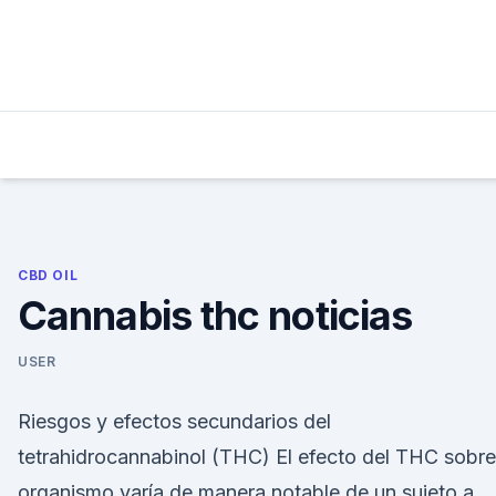
Skip
to
content
CBD OIL
Cannabis thc noticias
USER
Riesgos y efectos secundarios del
tetrahidrocannabinol (THC) El efecto del THC sobre
organismo varía de manera notable de un sujeto a