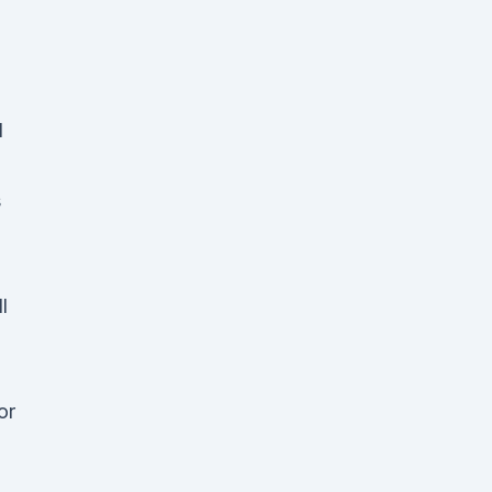
d
s
l
or