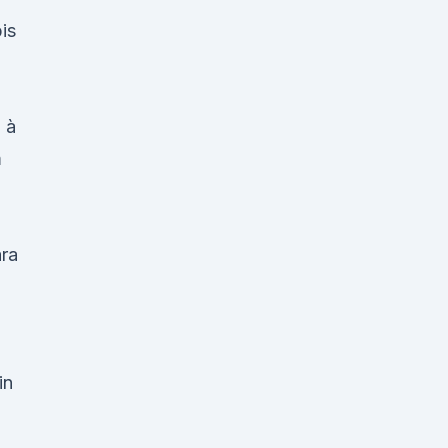
is
 à
m
ara
in