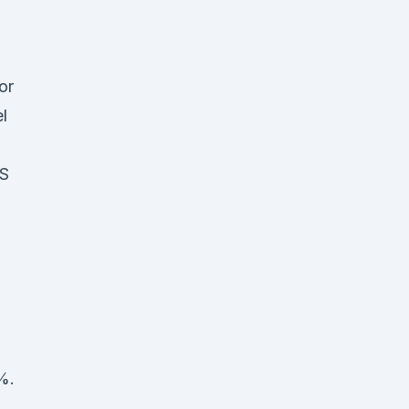
or
el
S
%.